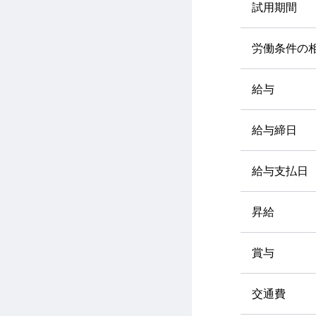
試用期間
労働条件の
給与
給与締日
給与支払日
昇給
賞与
交通費