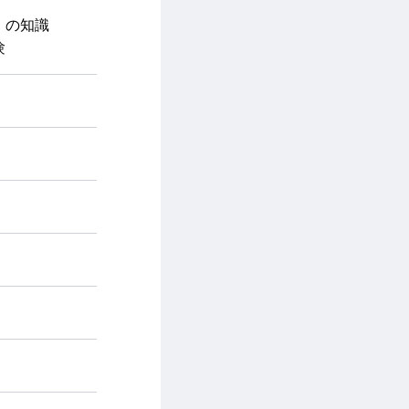
）の知識
験