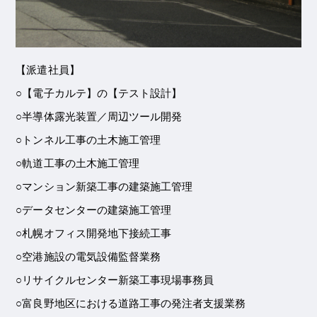
【派遣社員】
○【電子カルテ】の【テスト設計】
○半導体露光装置／周辺ツール開発
○トンネル工事の土木施工管理
○軌道工事の土木施工管理
○マンション新築工事の建築施工管理
○データセンターの建築施工管理
○札幌オフィス開発地下接続工事
○空港施設の電気設備監督業務
○リサイクルセンター新築工事現場事務員
○富良野地区における道路工事の発注者支援業務