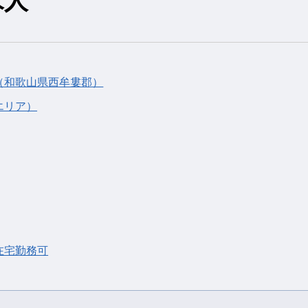
求人
（和歌山県西牟婁郡）
エリア）
在宅勤務可