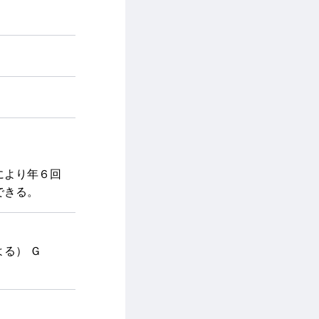
により年６回
できる。
る） Ｇ