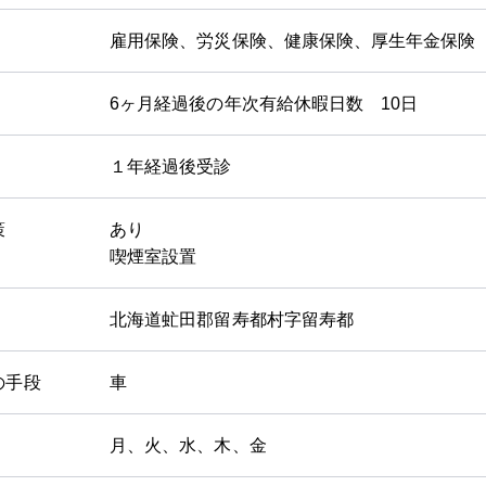
雇用保険、労災保険、健康保険、厚生年金保険
6ヶ月経過後の年次有給休暇日数 10日
１年経過後受診
策
あり
喫煙室設置
北海道虻田郡留寿都村字留寿都
の手段
車
月、火、水、木、金