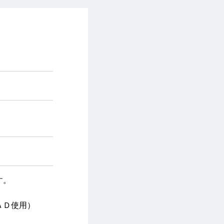
）
す。
ＡＤ使用）