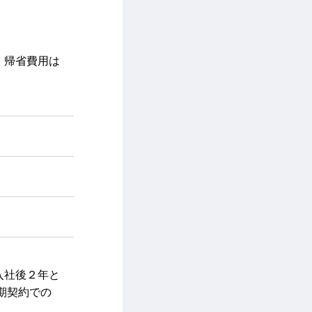
、帰省費用は
入社後２年と
期契約での