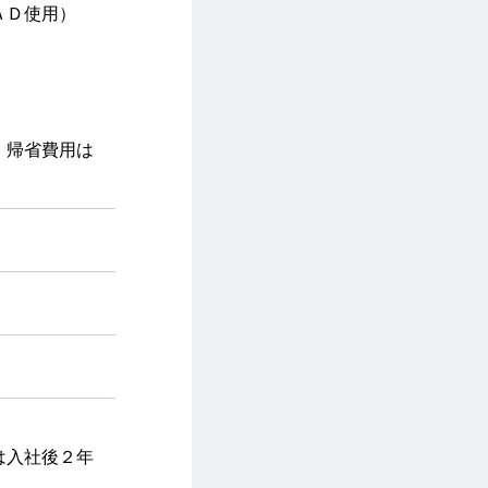
ＡＤ使用）
、帰省費用は
は入社後２年