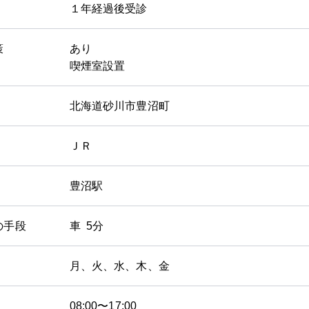
１年経過後受診
策
あり
喫煙室設置
北海道砂川市豊沼町
ＪＲ
豊沼駅
の手段
車 5分
月、火、水、木、金
08:00〜17:00