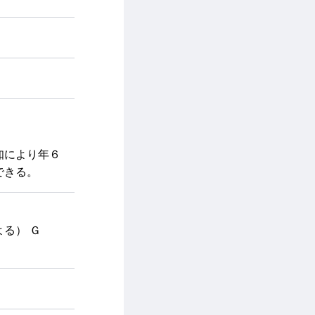
知により年６
できる。
る） Ｇ